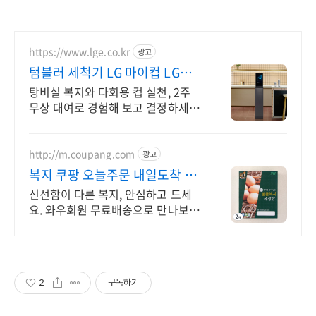
https://www.lge.co.kr
광고
텀블러 세척기 LG 마이컵 LG마
이컵 무상대여신청
탕비실 복지와 다회용 컵 실천, 2주
무상 대여로 경험해 보고 결정하세
요!
http://m.coupang.com
광고
복지 쿠팡 오늘주문 내일도착 로
켓배송
신선함이 다른 복지, 안심하고 드세
요. 와우회원 무료배송으로 만나보세
요. 고소하고 비린내 없는 계란, 탱글
한 노른자로 풍미를 더하세요.
2
구독하기