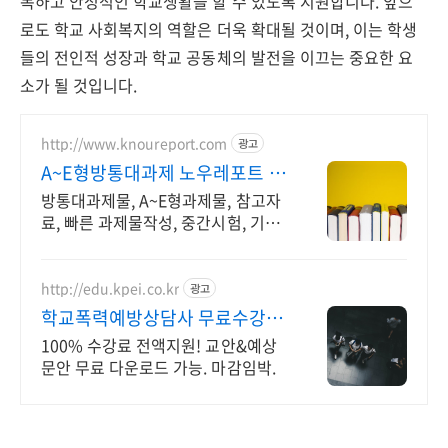
복하고 안정적인 학교생활을 할 수 있도록 지원합니다. 앞으
로도 학교 사회복지의 역할은 더욱 확대될 것이며, 이는 학생
들의 전인적 성장과 학교 공동체의 발전을 이끄는 중요한 요
소가 될 것입니다.
http://www.knoureport.com
광고
A~E형방통대과제 노우레포트 방
송통신대학교 지식마켓
방통대과제물, A~E형과제물, 참고자
료, 빠른 과제물작성, 중간시험, 기말
시험
http://edu.kpei.co.kr
광고
학교폭력예방상담사 무료수강
마감임박
100% 수강료 전액지원! 교안&예상
문안 무료 다운로드 가능. 마감임박.